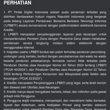
PERHATIAN
1. PT Fintek Digital Indonesia adalah suatu perseroan terbatas yang
didirikan berdasarkan hukum negara Republik Indonesia yang bergerak
pada bidang Layanan Pendanaan Bersama Berbasis Teknologi Informas
(“LPBBTI”) secara konvensional dengan platform/sistem elektronik bernama
Kredito.
2. LPBBTI merupakan penyelenggaraan layanan jasa keuangan untuk
mempertemukan Pemberi Dana dengan Penerima Dana dalam melakukan
pendanaan secara langsung melalui sistem elektronik dengan
menggunakan internet.
3. Kegiatan usaha LPBBTI tunduk dan patuh terhadap peraturan perundang-
undangan yang berlaku, berikut dengan perubahannya dari waktu ke waktu
beserta peraturan pelaksananya, termasuk namun tidak terbatas pada
Peraturan Otoritas Jasa Keuangan Nomor 40 Tahun 2024 tentang LPBBTI
(“POJK 40/2024”), dan Peraturan Otoritas Jasa Keuangan Nomor 22 Tahun
2023 tentang Perlindungan Konsumen dan Masyarakat pada Sektor Jasa
Keuangan (“POJK 22/2023”).
4. Kredito merupakan Penyelenggara LPBBTI yang legal, serta telah berizin
dan diawasi oleh Otoritas Jasa Keuangan.
5. Kredito hanya dapat mengakses kamera, lokasi, dan mikrofon pada gawai
pribadi milik Pengguna.
6. Pengguna wajib membaca, mempelajari, dan memahami risiko transaksi,
Syarat dan Ketentuan, serta Kebijakan Privasi yang berlaku sebelum
memutuskan untuk menjadi Pemberi Dana atau Penerima Dana, termasuk