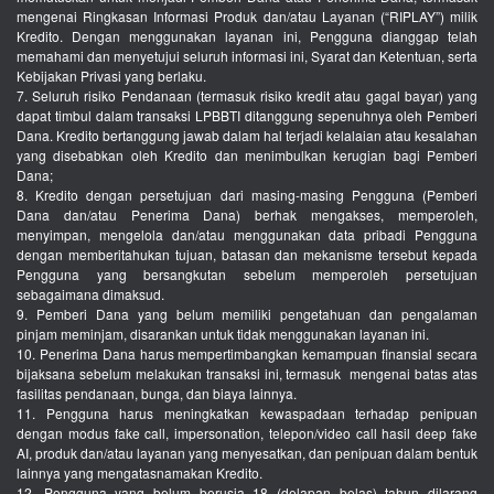
mengenai Ringkasan Informasi Produk dan/atau Layanan (“RIPLAY”) milik
Kredito. Dengan menggunakan layanan ini, Pengguna dianggap telah
memahami dan menyetujui seluruh informasi ini, Syarat dan Ketentuan, serta
Kebijakan Privasi yang berlaku.
7. Seluruh risiko Pendanaan (termasuk risiko kredit atau gagal bayar) yang
dapat timbul dalam transaksi LPBBTI ditanggung sepenuhnya oleh Pemberi
Dana. Kredito bertanggung jawab dalam hal terjadi kelalaian atau kesalahan
yang disebabkan oleh Kredito dan menimbulkan kerugian bagi Pemberi
Dana;
8. Kredito dengan persetujuan dari masing-masing Pengguna (Pemberi
Dana dan/atau Penerima Dana) berhak mengakses, memperoleh,
menyimpan, mengelola dan/atau menggunakan data pribadi Pengguna
dengan memberitahukan tujuan, batasan dan mekanisme tersebut kepada
Pengguna yang bersangkutan sebelum memperoleh persetujuan
sebagaimana dimaksud.
9. Pemberi Dana yang belum memiliki pengetahuan dan pengalaman
pinjam meminjam, disarankan untuk tidak menggunakan layanan ini.
10. Penerima Dana harus mempertimbangkan kemampuan finansial secara
bijaksana sebelum melakukan transaksi ini, termasuk mengenai batas atas
fasilitas pendanaan, bunga, dan biaya lainnya.
11. Pengguna harus meningkatkan kewaspadaan terhadap penipuan
dengan modus fake call, impersonation, telepon/video call hasil deep fake
AI, produk dan/atau layanan yang menyesatkan, dan penipuan dalam bentuk
lainnya yang mengatasnamakan Kredito.
12. Pengguna yang belum berusia 18 (delapan belas) tahun dilarang